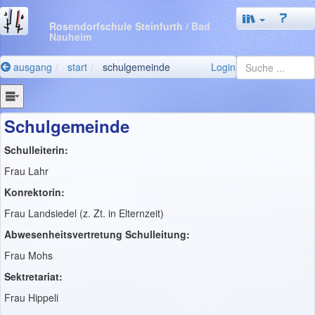
Rosendorfschule Steinfurth
/ Bad
Nauheim
ausgang
start
schulgemeinde
Login
Schulgemeinde
Schulleiterin:
Frau Lahr
Konrektorin:
Frau Landsiedel (z. Zt. in Elternzeit)
Abwesenheitsvertretung Schulleitung:
Frau Mohs
Sektretariat:
Frau Hippeli