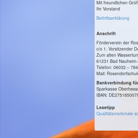
Mit freundlichen Grü
Ihr Vorstand
Beitrittserklärung
Anschrift
Förderverein der Ros
c/o 1. Vorsitzender 
Zum alten Wassertu
61231 Bad Nauheim-S
Telefon: 06032 – 78
Mail: Rosendorfsch
Bankverbindung für
Sparkasse Oberhess
IBAN: DE275185007
Lesetipp
Qualitätsmerkmale sc