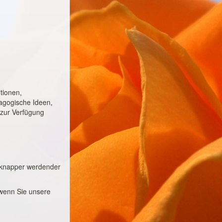
tionen,
dagogische Ideen,
 zur Verfügung
er knapper werdender
 wenn Sie unsere