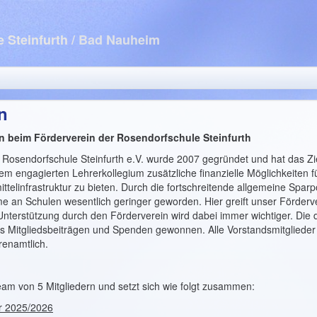
 Steinfurth
/ Bad Nauheim
n
n beim Förderverein der Rosendorfschule Steinfurth
 Rosendorfschule Steinfurth e.V. wurde 2007 gegründet und hat das Zi
m engagierten Lehrerkollegium zusätzliche finanzielle Möglichkeiten 
ttelinfrastruktur zu bieten. Durch die fortschreitende allgemeine Sparpol
me an Schulen wesentlich geringer geworden. Hier greift unser Förderve
 Unterstützung durch den Förderverein wird dabei immer wichtiger. Die
s Mitgliedsbeiträgen und Spenden gewonnen. Alle Vorstandsmitglieder
renamtlich.
am von 5 Mitgliedern und setzt sich wie folgt zusammen:
hr 2025/2026