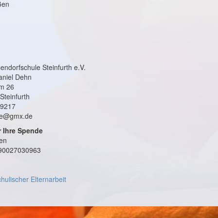
ßen
endorfschule Steinfurth e.V.
Daniel Dehn
rm 26
teinfurth
49217
ule@gmx.de
 Ihre Spende
en
90027030963
hulischer Elternarbeit