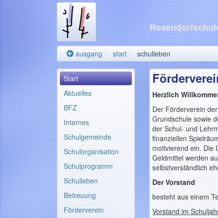
Rosendorfschule
ausgang
start
schulleben
Förderverei
Start
Aktuelles
Herzlich Willkomme
BFZ
Der Förderverein der
Grundschule sowie de
Internes
der Schul- und Lehrmi
Schulgemeinde
finanziellen Spielräu
motivierend ein. Die
Schulorganisation
Geldmittel werden au
Schulprogramm
selbstverständlich eh
Schulleben
Der Vorstand
Betreuung
besteht aus einem Te
Förderverein
Vorstand im Schulja